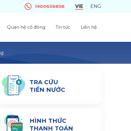
1900636656
VIE
ENG
Quan hệ cổ đông
Tin tức
Liên hệ
ng
TRA CỨU
TIỀN NƯỚC
HÌNH THỨC
THANH TOÁN