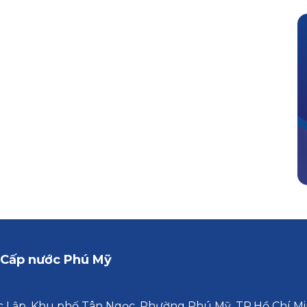
 Cấp nước Phú Mỹ
 Lập, Khu phố Tân Ngọc, Phường Phú Mỹ, TP.Hồ Chí M