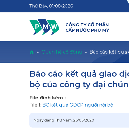
Thứ Bảy, 01/08/2026
CÔNG TY CỔ PHẦN
CẤP NƯỚC PHÚ MỸ
»
Quan hệ cổ đông
»
Báo cáo kết quả 
Báo cáo kết quả giao dị
bộ của công ty đại chú
File đính kèm :
File 1:
BC kết quả GDCP người nội bộ
Ngày đăng
Thứ Năm, 26/03/2020