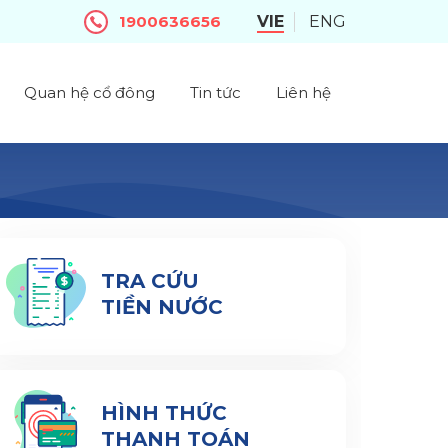
1900636656
VIE
ENG
Quan hệ cổ đông
Tin tức
Liên hệ
TRA CỨU
TIỀN NƯỚC
HÌNH THỨC
THANH TOÁN