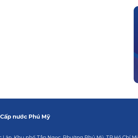
 Cấp nước Phú Mỹ
 Lập, Khu phố Tân Ngọc, Phường Phú Mỹ, TP.Hồ Chí M