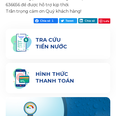
636656 để được hỗ trợ kịp thời.
Trân trọng cảm ơn Quý khách hàng!
Lưu
Chia sẻ
1
Tweet
Chia sẻ
TRA CỨU
TIỀN NƯỚC
HÌNH THỨC
THANH TOÁN