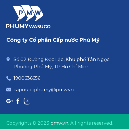
Công ty Cổ phần Cấp nước Phú Mỹ
Số 02 Đường Độc Lập, Khu phố Tân Ngọc,
Phường Phú Mỹ, TP.Hồ Chí Minh
1900636656
capnuocphumy@pmw.vn
Copyrights © 2023
pmw.vn
. All rights reserved.