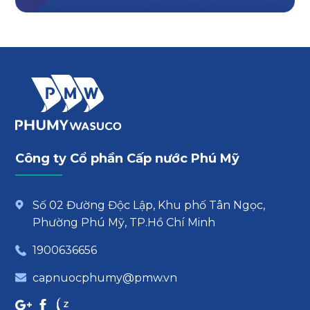
Công ty Cổ phần Cấp nước Phú Mỹ
Số 02 Đường Độc Lập, Khu phố Tân Ngọc,
Phường Phú Mỹ, TP.Hồ Chí Minh
1900636656
capnuocphumy@pmw.vn