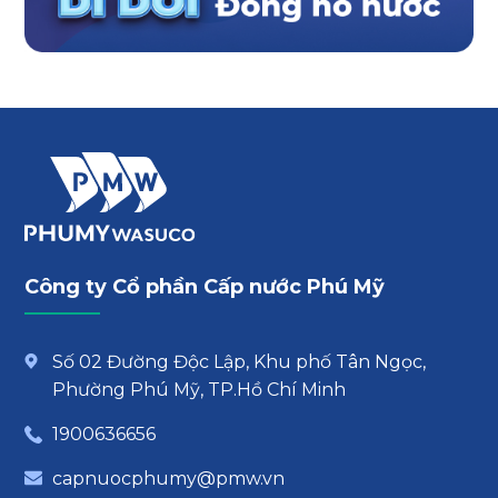
Công ty Cổ phần Cấp nước Phú Mỹ
Số 02 Đường Độc Lập, Khu phố Tân Ngọc,
Phường Phú Mỹ, TP.Hồ Chí Minh
1900636656
capnuocphumy@pmw.vn