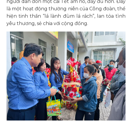
người dân đón một cái Tết ấm no, đầy đủ hơn. Đây
là một hoạt động thường niên của Công đoàn, thể
hiện tinh thần “lá lành đùm lá rách”, lan tỏa tình
yêu thương, sẻ chia với cộng đồng.