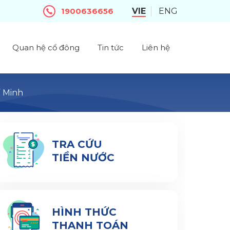
1900636656
VIE
ENG
Quan hệ cổ đông
Tin tức
Liên hệ
í Minh
TRA CỨU
TIỀN NƯỚC
HÌNH THỨC
THANH TOÁN