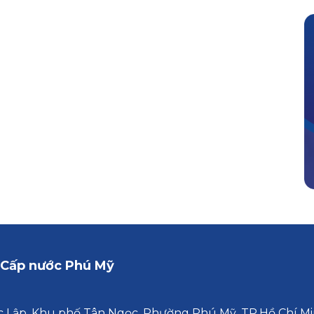
 Cấp nước Phú Mỹ
 Lập, Khu phố Tân Ngọc, Phường Phú Mỹ, TP.Hồ Chí M