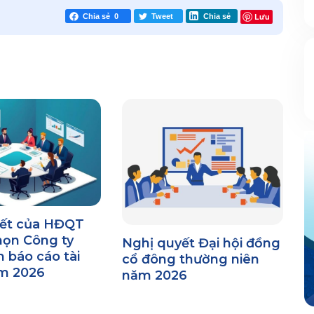
Lưu
Chia sẻ
0
Tweet
Chia sẻ
yết của HĐQT
họn Công ty
Nghị quyết Đại hội đồng
 báo cáo tài
cổ đông thường niên
m 2026
năm 2026