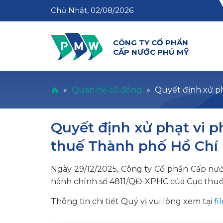
Chủ Nhật, 02/08/2026
CÔNG TY CỔ PHẦN
CẤP NƯỚC PHÚ MỸ
»
Quan hệ cổ đông
»
Quyết định xử p
Quyết định xử phạt vi 
thuế Thành phố Hồ Chí
Ngày 29/12/2025, Công ty Cổ phần Cấp nư
hành chính số 4811/QĐ-XPHC của Cục thuế
Thông tin chi tiết Quý vị vui lòng xem tại
fi