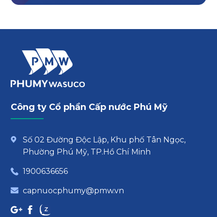
Công ty Cổ phần Cấp nước Phú Mỹ
Số 02 Đường Độc Lập, Khu phố Tân Ngọc,
Phường Phú Mỹ, TP.Hồ Chí Minh
1900636656
capnuocphumy@pmw.vn