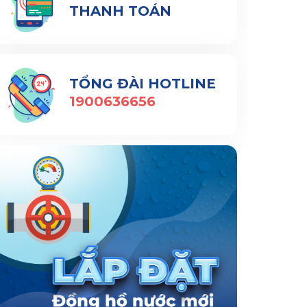
THANH TOÁN
TỔNG ĐÀI HOTLINE
1900636656