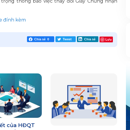
n trọng thông báo việc thay đổi Giấy Chứng nhận
le đính kèm
Lưu
Chia sẻ
0
Tweet
Chia sẻ
yết của HĐQT