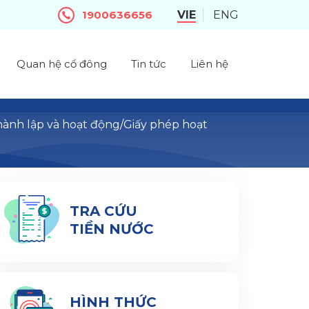
1900636656
VIE
ENG
Quan hệ cổ đông
Tin tức
Liên hệ
ành lập và hoạt động/Giấy phép hoạt
TRA CỨU
TIỀN NƯỚC
HÌNH THỨC