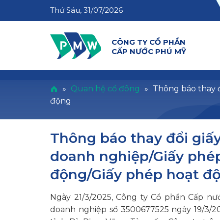
Thứ Sáu, 31/07/2026
CÔNG TY CỔ PHẦN
CẤP NƯỚC PHÚ MỸ
»
Quan hệ cổ đông
»
Thông báo thay 
động
Thông báo thay đổi giấ
doanh nghiệp/Giấy phép
động/Giấy phép hoạt đ
Ngày 21/3/2025, Công ty Cổ phần Cấp n
doanh nghiệp số 3500677525 ngày 19/3/2