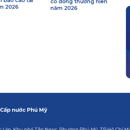
 báo cáo tài
cổ đông thường niên
m 2026
năm 2026
 Cấp nước Phú Mỹ
 Lập, Khu phố Tân Ngọc, Phường Phú Mỹ, TP.Hồ Chí M