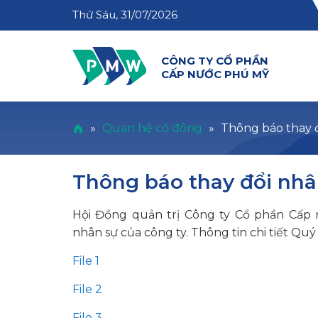
Thứ Sáu, 31/07/2026
CÔNG TY CỔ PHẦN
CẤP NƯỚC PHÚ MỸ
»
Quan hệ cổ đông
»
Thông báo thay 
Thông báo thay đổi nhâ
Hội Đồng quản trị Công ty Cổ phần Cấp 
nhân sự của công ty. Thông tin chi tiết Quý v
File 1
File 2
File 3