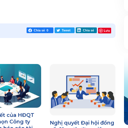
Lưu
Chia sẻ
0
Tweet
Chia sẻ
yết của HĐQT
họn Công ty
Nghị quyết Đại hội đồng