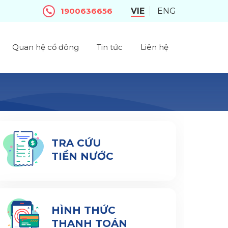
1900636656
VIE
ENG
Quan hệ cổ đông
Tin tức
Liên hệ
TRA CỨU
TIỀN NƯỚC
HÌNH THỨC
THANH TOÁN