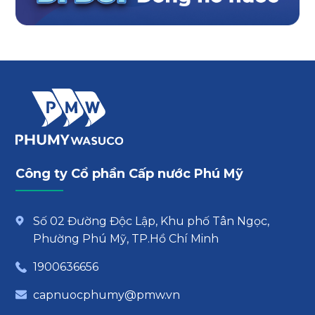
Công ty Cổ phần Cấp nước Phú Mỹ
Số 02 Đường Độc Lập, Khu phố Tân Ngọc,
Phường Phú Mỹ, TP.Hồ Chí Minh
1900636656
capnuocphumy@pmw.vn