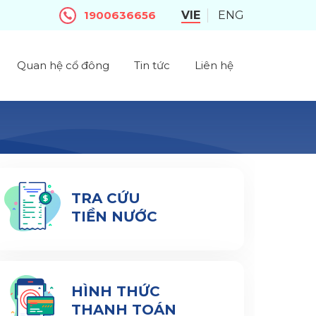
1900636656
VIE
ENG
Quan hệ cổ đông
Tin tức
Liên hệ
TRA CỨU
TIỀN NƯỚC
HÌNH THỨC
THANH TOÁN