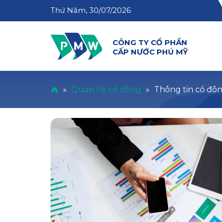
Thứ Năm, 30/07/2026
CÔNG TY CỔ PHẦN
CẤP NƯỚC PHÚ MỸ
»
Quan hệ cổ đông
»
Thông tin cổ đô