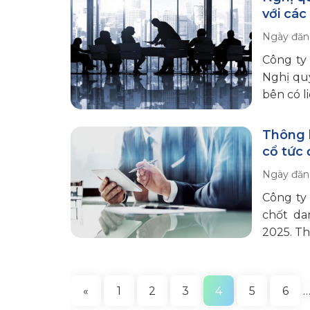
với các
Ngày đăn
Công ty
Nghị quy
bên có l
Thông 
cổ tức 
Ngày đăn
Công ty
chốt da
2025. Th
«
1
2
3
4
5
6